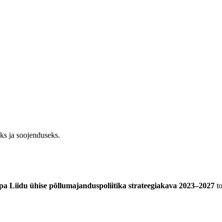
ks ja soojenduseks.
a Liidu ühise põllumajanduspoliitika strateegiakava 2023–2027
to