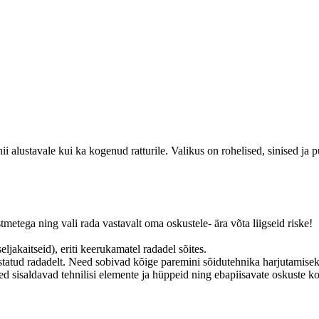
ii alustavale kui ka kogenud ratturile. Valikus on rohelised, sinised ja 
tmetega ning vali rada vastavalt oma oskustele- ära võta liigseid riske!
jakaitseid), eriti keerukamatel radadel sõites.
histatud radadelt. Need sobivad kõige paremini sõidutehnika harjutamise
d sisaldavad tehnilisi elemente ja hüppeid ning ebapiisavate oskuste ko