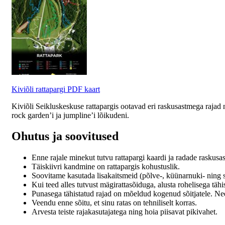
Kiviõli rattapargi PDF kaart
Kiviõli Seikluskeskuse rattapargis ootavad eri raskusastmega rajad n
rock garden’i ja jumpline’i lõikudeni.
Ohutus ja soovitused
Enne rajale minekut tutvu rattapargi kaardi ja radade raskusas
Täiskiivri kandmine on rattapargis kohustuslik.
Soovitame kasutada lisakaitsmeid (põlve-, küünarnuki- ning sel
Kui teed alles tutvust mägirattasõiduga, alusta rohelisega tä
Punasega tähistatud rajad on mõeldud kogenud sõitjatele. Nee
Veendu enne sõitu, et sinu ratas on tehniliselt korras.
Arvesta teiste rajakasutajatega ning hoia piisavat pikivahet.