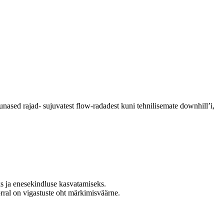
punased rajad- sujuvatest flow-radadest kuni tehnilisemate downhill’i,
ks ja enesekindluse kasvatamiseks.
rral on vigastuste oht märkimisväärne.