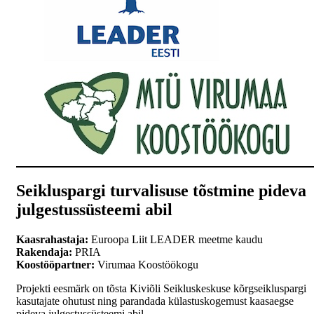
Seikluspargi turvalisuse tõstmine pideva
julgestussüsteemi abil
Kaasrahastaja:
Euroopa Liit LEADER meetme kaudu
Rakendaja:
PRIA
Koostööpartner:
Virumaa Koostöökogu
Projekti eesmärk on tõsta Kiviõli Seikluskeskuse kõrgseikluspargi
kasutajate ohutust ning parandada külastuskogemust kaasaegse
pideva julgestussüsteemi abil.