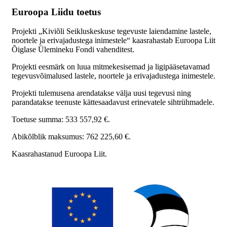
Euroopa Liidu toetus
Projekti „Kiviõli Seikluskeskuse tegevuste laiendamine lastele,
noortele ja erivajadustega inimestele“ kaasrahastab Euroopa Liit
Õiglase Ülemineku Fondi vahenditest.
Projekti eesmärk on luua mitmekesisemad ja ligipääsetavamad
tegevusvõimalused lastele, noortele ja erivajadustega inimestele.
Projekti tulemusena arendatakse välja uusi tegevusi ning
parandatakse teenuste kättesaadavust erinevatele sihtrühmadele.
Toetuse summa: 533 557,92 €.
Abikõlblik maksumus: 762 225,60 €.
Kaasrahastanud Euroopa Liit.