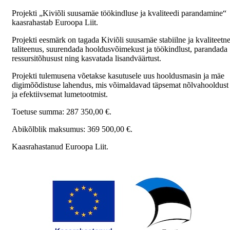
Projekti „Kiviõli suusamäe töökindluse ja kvaliteedi parandamine“
kaasrahastab Euroopa Liit.
Projekti eesmärk on tagada Kiviõli suusamäe stabiilne ja kvaliteetn
taliteenus, suurendada hooldusvõimekust ja töökindlust, parandada
ressursitõhusust ning kasvatada lisandväärtust.
Projekti tulemusena võetakse kasutusele uus hooldusmasin ja mäe
digimõõdistuse lahendus, mis võimaldavad täpsemat nõlvahooldust
ja efektiivsemat lumetootmist.
Toetuse summa: 287 350,00 €.
Abikõlblik maksumus: 369 500,00 €.
Kaasrahastanud Euroopa Liit.