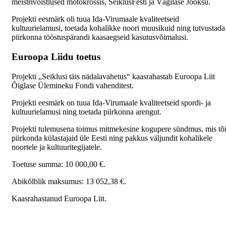
meistrivõistlused motokrossis, SeiklusFesti ja Vägilase Jooksu.
Projekti eesmärk oli tuua Ida-Virumaale kvaliteetseid
kultuurielamusi, toetada kohalikke noori muusikuid ning tutvustada
piirkonna tööstuspärandi kaasaegseid kasutusvõimalusi.
Euroopa Liidu toetus
Projekti „Seiklusi täis nädalavahetus“ kaasrahastab Euroopa Liit
Õiglase Ülemineku Fondi vahenditest.
Projekti eesmärk on tuua Ida-Virumaale kvaliteetseid spordi- ja
kultuurielamusi ning toetada piirkonna arengut.
Projekti tulemusena toimus mitmekesine kogupere sündmus, mis tõ
piirkonda külastajaid üle Eesti ning pakkus väljundit kohalikele
noortele ja kultuuritegijatele.
Toetuse summa: 10 000,00 €.
Abikõlblik maksumus: 13 052,38 €.
Kaasrahastanud Euroopa Liit.