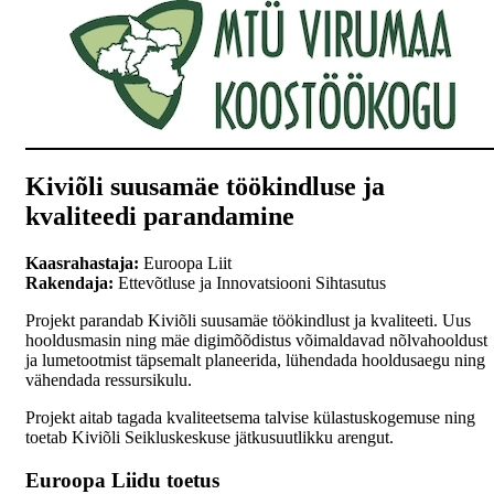
Kiviõli suusamäe töökindluse ja
kvaliteedi parandamine
Kaasrahastaja:
Euroopa Liit
Rakendaja:
Ettevõtluse ja Innovatsiooni Sihtasutus
Projekt parandab Kiviõli suusamäe töökindlust ja kvaliteeti. Uus
hooldusmasin ning mäe digimõõdistus võimaldavad nõlvahooldust
ja lumetootmist täpsemalt planeerida, lühendada hooldusaegu ning
vähendada ressursikulu.
Projekt aitab tagada kvaliteetsema talvise külastuskogemuse ning
toetab Kiviõli Seikluskeskuse jätkusuutlikku arengut.
Euroopa Liidu toetus