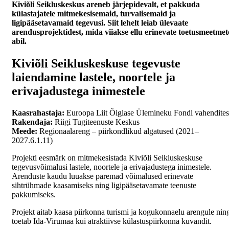
Kiviõli Seikluskeskus areneb järjepidevalt, et pakkuda
külastajatele mitmekesisemaid, turvalisemaid ja
ligipääsetavamaid tegevusi. Siit lehelt leiab ülevaate
arendusprojektidest, mida viiakse ellu erinevate toetusmeetmet
abil.
Kiviõli Seikluskeskuse tegevuste
laiendamine lastele, noortele ja
erivajadustega inimestele
Kaasrahastaja:
Euroopa Liit Õiglase Ülemineku Fondi vahendites
Rakendaja:
Riigi Tugiteenuste Keskus
Meede:
Regionaalareng – piirkondlikud algatused (2021–
2027.6.1.11)
Projekti eesmärk on mitmekesistada Kiviõli Seikluskeskuse
tegevusvõimalusi lastele, noortele ja erivajadustega inimestele.
Arenduste kaudu luuakse paremad võimalused erinevate
sihtrühmade kaasamiseks ning ligipääsetavamate teenuste
pakkumiseks.
Projekt aitab kaasa piirkonna turismi ja kogukonnaelu arengule nin
toetab Ida-Virumaa kui atraktiivse külastuspiirkonna kuvandit.