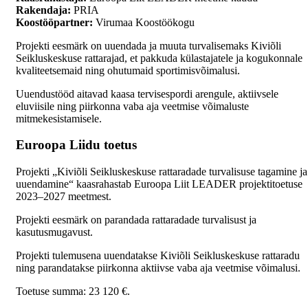
Rakendaja:
PRIA
Koostööpartner:
Virumaa Koostöökogu
Projekti eesmärk on uuendada ja muuta turvalisemaks Kiviõli
Seikluskeskuse rattarajad, et pakkuda külastajatele ja kogukonnale
kvaliteetsemaid ning ohutumaid sportimisvõimalusi.
Uuendustööd aitavad kaasa tervisespordi arengule, aktiivsele
eluviisile ning piirkonna vaba aja veetmise võimaluste
mitmekesistamisele.
Euroopa Liidu toetus
Projekti „Kiviõli Seikluskeskuse rattaradade turvalisuse tagamine ja
uuendamine“ kaasrahastab Euroopa Liit LEADER projektitoetuse
2023–2027 meetmest.
Projekti eesmärk on parandada rattaradade turvalisust ja
kasutusmugavust.
Projekti tulemusena uuendatakse Kiviõli Seikluskeskuse rattaradu
ning parandatakse piirkonna aktiivse vaba aja veetmise võimalusi.
Toetuse summa: 23 120 €.