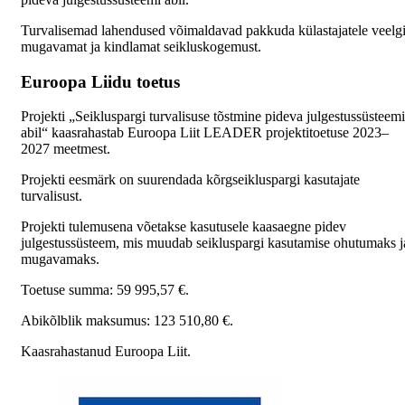
Turvalisemad lahendused võimaldavad pakkuda külastajatele veelg
mugavamat ja kindlamat seikluskogemust.
Euroopa Liidu toetus
Projekti „Seikluspargi turvalisuse tõstmine pideva julgestussüsteemi
abil“ kaasrahastab Euroopa Liit LEADER projektitoetuse 2023–
2027 meetmest.
Projekti eesmärk on suurendada kõrgseikluspargi kasutajate
turvalisust.
Projekti tulemusena võetakse kasutusele kaasaegne pidev
julgestussüsteem, mis muudab seikluspargi kasutamise ohutumaks j
mugavamaks.
Toetuse summa: 59 995,57 €.
Abikõlblik maksumus: 123 510,80 €.
Kaasrahastanud Euroopa Liit.