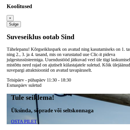
Koolitused
×
Sulge
Suveseiklus ootab Sind
Tähelepanu! Kõrgseikluspark on avatud ning kasutamiseks on 1. t
ning 2., 3. ja 4. tasand, mis on varustatud uue Clic-it pideva
julgestussüsteemiga. Uuendustööd jätkuvad veel üle tiigi laskumisel
mistõttu need rajad on ajutiselt külastajatele suletud. Kõik ülejäänu
suvepargi atraktsioonid on avatud tavapäraselt.
Teisipäev - pühapäev 11:30 - 18:30
Esmaspäev suletud
Tule seiklema!
Üksinda, sõprade või seltskonnaga
OSTA PILET