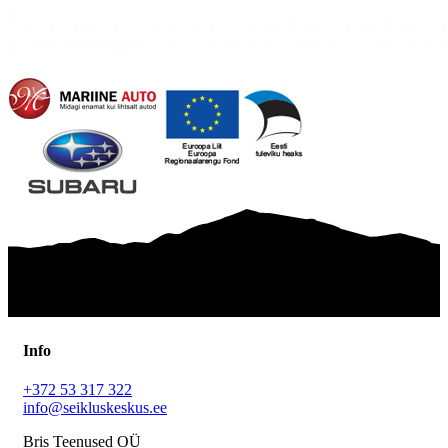
Info
+372 53 317 322
info@seikluskeskus.ee
Bris Teenused OÜ