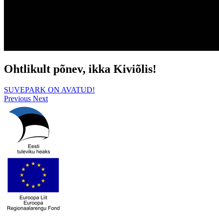
Ohtlikult põnev, ikka Kiviõlis!
SUVEPARK ON AVATUD!
Previous
Next