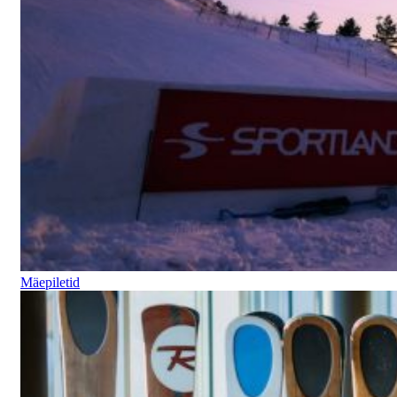
Mäepiletid