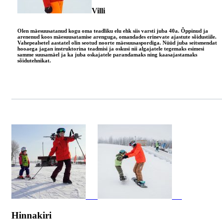
Villi
Olen mäesuusatanud kogu oma teadliku elu ehk siis varsti juba 40a. Õppinud ja
arenenud koos mäesuusatamise arenguga, omandades erinevate ajastute sõidustiile.
Vahepealsetel aastatel olin seotud noorte mäesuusaspordiga. Nüüd juba seitsmendat
hooaega jagan instruktorina teadmisi ja oskusi nii algajatele tegemaks esimesi
samme suusamäel ja ka juba oskajatele parandamaks ning kaasajastamaks
sõidutehnikat.
Hinnakiri