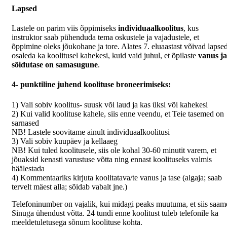
Lapsed
Lastele on parim viis õppimiseks
individuaalkoolitus
, kus
instruktor saab pühenduda tema oskustele ja vajadustele, et
õppimine oleks jõukohane ja tore. Alates 7. eluaastast võivad lapse
osaleda ka koolitusel kahekesi, kuid vaid juhul, et õpilaste
vanus ja
sõidutase on samasugune
.
4- punktiline juhend koolituse broneerimiseks:
1) Vali sobiv koolitus- suusk või laud ja kas üksi või kahekesi
2) Kui valid koolituse kahele, siis enne veendu, et Teie tasemed on
sarnased
NB! Lastele soovitame ainult individuaalkoolitusi
3) Vali sobiv kuupäev ja kellaaeg
NB! Kui tuled koolitusele, siis ole kohal 30-60 minutit varem, et
jõuaksid kenasti varustuse võtta ning ennast koolituseks valmis
häälestada
4) Kommentaariks kirjuta koolitatava/te vanus ja tase (algaja; saab
tervelt mäest alla; sõidab vabalt jne.)
Telefoninumber on vajalik, kui midagi peaks muutuma, et siis saam
Sinuga ühendust võtta. 24 tundi enne koolitust tuleb telefonile ka
meeldetuletusega sõnum koolituse kohta.