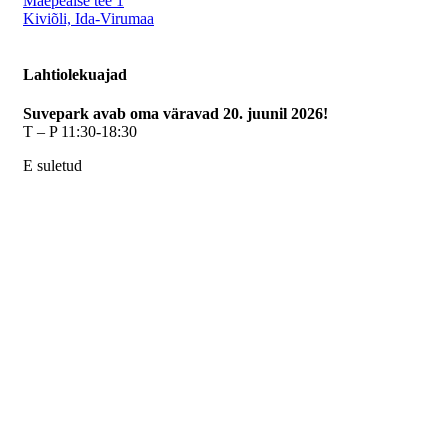
Mäepealse tee 1
Kiviõli, Ida-Virumaa
Lahtiolekuajad
Suvepark avab oma väravad 20. juunil 2026!
T – P 11:30-18:30
E suletud