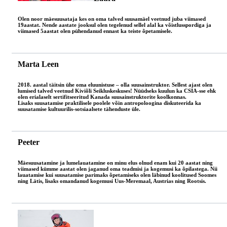
Olen noor mäesuusataja kes on oma talved suusamäel veetnud juba viimased
19aastat. Nende aastate jooksul olen tegelenud sellel alal ka võistlusspordiga ja
viimased 5aastat olen pühendanud ennast ka teiste õpetamisele.
Marta Leen
2018. aastal täitsin ühe oma eluunistuse – olla suusainstruktor. Sellest ajast olen
lumised talved veetnud Kiviõli Seikluskeskuses! Nüüdseks kuulun ka CSIA-sse ehk
olen erialaselt sertifitseeritud Kanada suusainstruktorite koolkonnas.
Lisaks suusatamise praktilisele poolele võin antropoloogina diskuteerida ka
suusatamise kultuurilis-sotsiaalsete tähenduste üle.
Peeter
Mäesuusatamine ja lumelauatamine on minu elus olnud enam kui 20 aastat ning
viimased kümme aastat olen jaganud oma teadmisi ja kogemusi ka õpilastega. Nii
lauatamise kui suusatamise parimaks õpetamiseks olen läbinud koolitused Soomes
ning Lätis, lisaks omandanud kogemusi Uus-Meremaal, Austrias ning Rootsis.