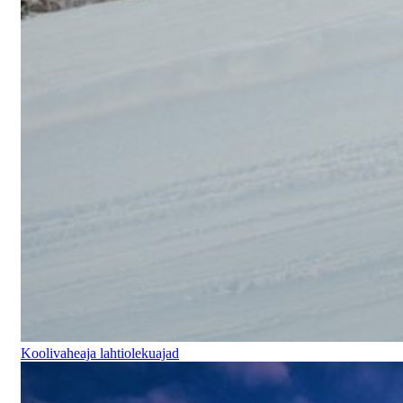
Koolivaheaja lahtiolekuajad