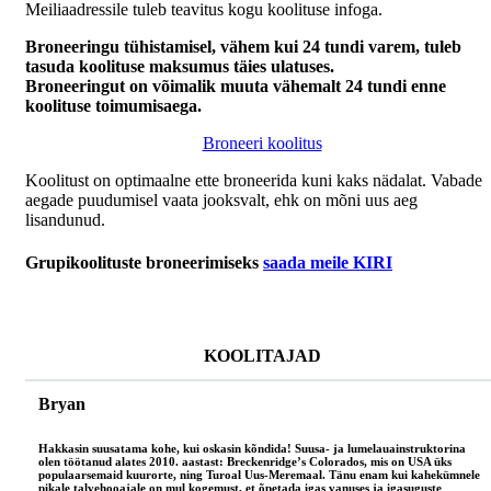
Meiliaadressile tuleb teavitus kogu koolituse infoga.
Broneeringu tühistamisel, vähem kui 24 tundi varem, tuleb
tasuda koolituse maksumus täies ulatuses.
Broneeringut on võimalik muuta vähemalt 24 tundi enne
koolituse toimumisaega.
Broneeri koolitus
Koolitust on optimaalne ette broneerida kuni kaks nädalat. Vabade
aegade puudumisel vaata jooksvalt, ehk on mõni uus aeg
lisandunud.
Grupikoolituste broneerimiseks
saada meile KIRI
KOOLITAJAD
Bryan
Hakkasin suusatama kohe, kui oskasin kõndida! Suusa- ja lumelauainstruktorina
olen töötanud alates 2010. aastast: Breckenridge’s Colorados, mis on USA üks
populaarsemaid kuurorte, ning Turoal Uus-Meremaal. Tänu enam kui kahekümnele
pikale talvehooajale on mul kogemust, et õpetada igas vanuses ja igasuguste