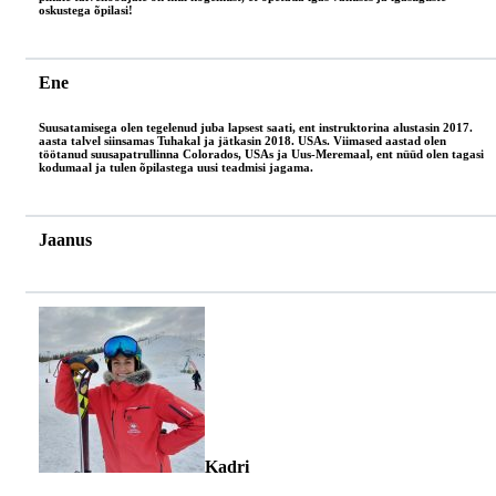
oskustega õpilasi!
Ene
Suusatamisega olen tegelenud juba lapsest saati, ent instruktorina alustasin 2017.
aasta talvel siinsamas Tuhakal ja jätkasin 2018. USAs. Viimased aastad olen
töötanud suusapatrullinna Colorados, USAs ja Uus-Meremaal, ent nüüd olen tagasi
kodumaal ja tulen õpilastega uusi teadmisi jagama.
Jaanus
Kadri