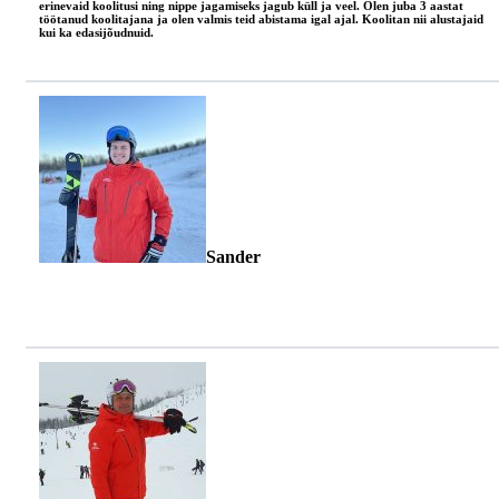
erinevaid koolitusi ning nippe jagamiseks jagub küll ja veel. Olen juba 3 aastat
töötanud koolitajana ja olen valmis teid abistama igal ajal. Koolitan nii alustajaid
kui ka edasijõudnuid.
Sander