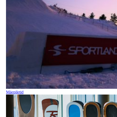
Mäepiletid