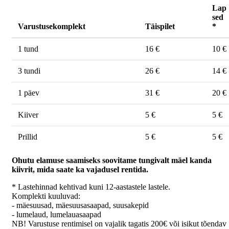
Lap
sed
Varustusekomplekt
Täispilet
*
1 tund
16 €
10 €
3 tundi
26 €
14 €
1 päev
31 €
20 €
Kiiver
5 €
5 €
Prillid
5 €
5 €
Ohutu elamuse saamiseks soovitame tungivalt mäel kanda
kiivrit, mida saate ka vajadusel rentida.
* Lastehinnad kehtivad kuni 12-aastastele lastele.
Komplekti kuuluvad:
- mäesuusad, mäesuusasaapad, suusakepid
- lumelaud, lumelauasaapad
NB! Varustuse rentimisel on vajalik tagatis 200€ või isikut tõendav