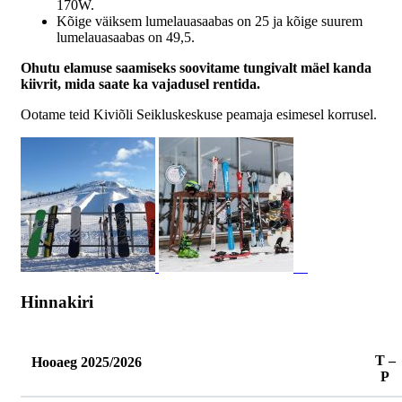
170W.
Kõige väiksem lumelauasaabas on 25 ja kõige suurem
lumelauasaabas on 49,5.
Ohutu elamuse saamiseks soovitame tungivalt mäel kanda
kiivrit, mida saate ka vajadusel rentida.
Ootame teid Kiviõli Seikluskeskuse peamaja esimesel korrusel.
Hinnakiri
T –
Hooaeg 2025/2026
P