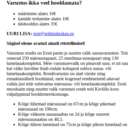
Varustus ikka veel hooldamata?
määrimine alates 10€
kantide teritamine alates 10€
täishooldus alates 35€
UURI LISA:
rent@seikluskeskus.ee
Sügisel oleme avatud ainult ettetellimisel!
Varustuse rendis on Eesti parim ja suurim valik suusavarustust-
Tei
ootavad 250 mäesuusapaari, 25 murdmaa-suusapaari ning 130
lumelauakomplekti.
Meie varustusevalik on piisavalt suur, et nii suu
kui väike huviline leiab endale kohapeal sobiva suusa- või
lumelauakomplekti.
Rendivarustus on alati värske ning
esmaklassiliselt hooldatud, meie kogenud rendimeistrid aitavad
valida just teile sobivaima mäesuusa- või lumelauakomplekti. Eesti
moodsaim ning suurim valik varustust ootab teid Kiviõlis koos
väljaõppinud hooldemeeskonnaga.
Kõige lühemad mäesuusad on 67cm ja kõige pikemad
mäesuusad on 190cm.
Kõige väiksem suusasaabas on 24 ja kõige suurem
mäesuusasaabas on 48,5.
Kõige lühem lumelaud on 75cm ja kõige pikem lumelaud on