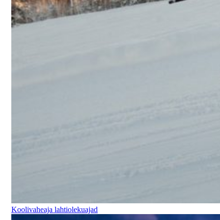
Koolivaheaja lahtiolekuajad