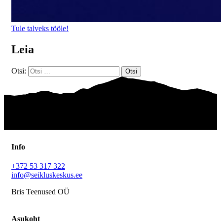
Tule talveks tööle!
Leia
Otsi:
Info
+372 53 317 322
info@seikluskeskus.ee
Bris Teenused OÜ
Asukoht