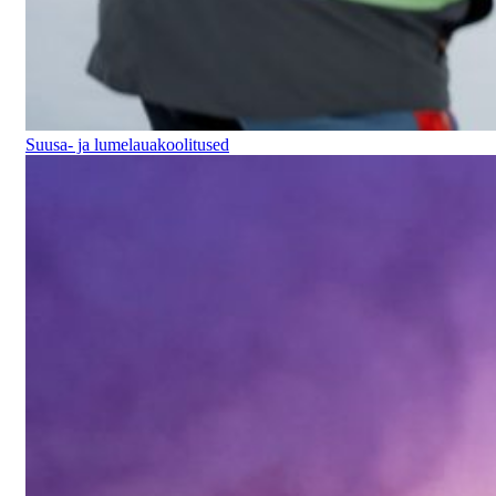
Suusa- ja lumelauakoolitused