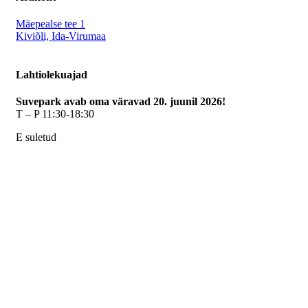
Mäepealse tee 1
Kiviõli, Ida-Virumaa
Lahtiolekuajad
Suvepark avab oma väravad 20. juunil 2026!
T – P 11:30-18:30
E suletud