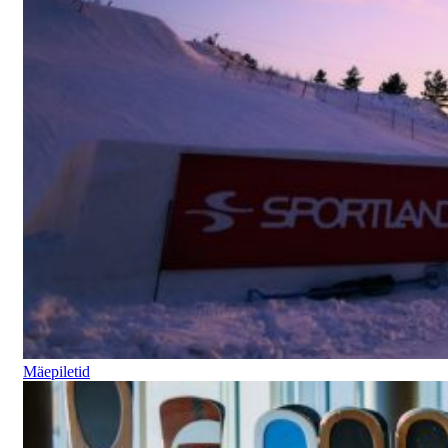
Mäepiletid