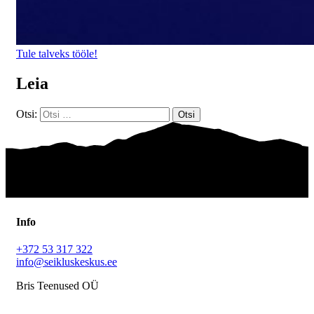
Tule talveks tööle!
Leia
Otsi:
Info
+372 53 317 322
info@seikluskeskus.ee
Bris Teenused OÜ