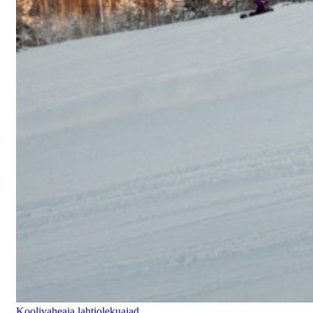
Koolivaheaja lahtiolekuajad