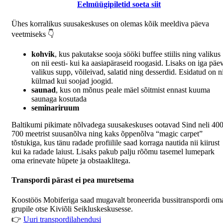
Eelmüügipiletid soeta siit
Ühes korralikus suusakeskuses on olemas kõik meeldiva päeva
veetmiseks 👇
kohvik
, kus pakutakse sooja sööki buffee stiilis ning valikus
on nii eesti- kui ka aasiapäraseid roogasid. Lisaks on iga päe
valikus supp, võileivad, salatid ning desserdid. Esidatud on ni
külmad kui soojad joogid.
saunad
, kus on mõnus peale mäel sõitmist ennast kuuma
saunaga kosutada
seminariruum
Baltikumi pikimate nõlvadega suusakeskuses ootavad Sind neli 400
700 meetrist suusanõlva ning kaks õppenõlva “magic carpet”
tõstukiga, kus tänu radade profiilile saad korraga nautida nii kiirust
kui ka radade laiust. Lisaks pakub palju rõõmu tasemel lumepark
oma erinevate hüpete ja obstaaklitega.
Transpordi pärast ei pea muretsema
Koostöös Mobiferiga saad mugavalt broneerida bussitranspordi om
grupile otse Kiviõli Seikluskeskusesse.
👉
Uuri transpordilahendusi