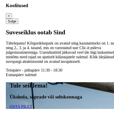
Koolitused
×
Sulge
Suveseiklus ootab Sind
Tähelepanu! Kõrgseikluspark on avatud ning kasutamiseks on 1. t
ning 2., 3. ja 4. tasand, mis on varustatud uue Clic-it pideva
julgestussüsteemiga. Uuendustööd jätkuvad veel üle tiigi laskumisel
mistõttu need rajad on ajutiselt külastajatele suletud. Kõik ülejäänu
suvepargi atraktsioonid on avatud tavapäraselt.
Teisipäev - pühapäev 11:30 - 18:30
Esmaspäev suletud
Tule seiklema!
Üksinda, sõprade või seltskonnaga
OSTA PILET