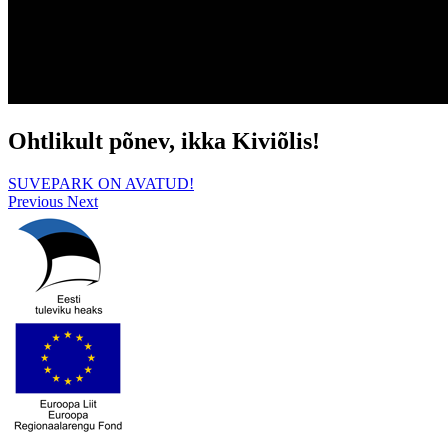
Ohtlikult põnev, ikka Kiviõlis!
SUVEPARK ON AVATUD!
Previous
Next