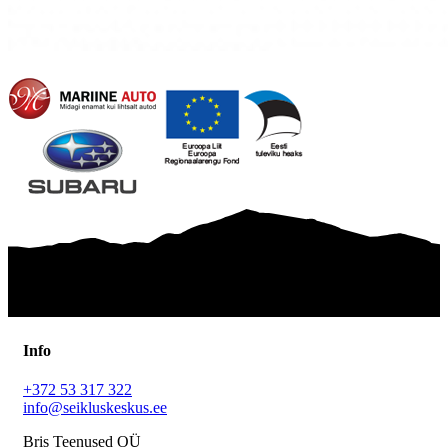
Info
+372 53 317 322
info@seikluskeskus.ee
Bris Teenused OÜ