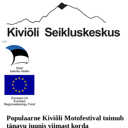
Populaarne Kiviõli Motofestival toimub
tänavu juunis viimast korda