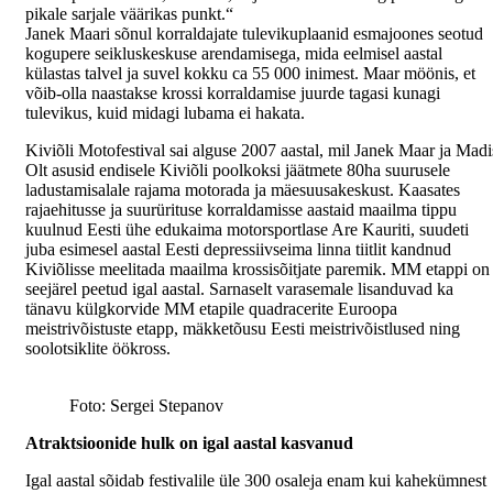
pikale sarjale väärikas punkt.“
Janek Maari sõnul korraldajate tulevikuplaanid esmajoones seotud
kogupere seikluskeskuse arendamisega, mida eelmisel aastal
külastas talvel ja suvel kokku ca 55 000 inimest. Maar möönis, et
võib-olla naastakse krossi korraldamise juurde tagasi kunagi
tulevikus, kuid midagi lubama ei hakata.
Kiviõli Motofestival sai alguse 2007 aastal, mil Janek Maar ja Madi
Olt asusid endisele Kiviõli poolkoksi jäätmete 80ha suurusele
ladustamisalale rajama motorada ja mäesuusakeskust. Kaasates
rajaehitusse ja suurürituse korraldamisse aastaid maailma tippu
kuulnud Eesti ühe edukaima motorsportlase Are Kauriti, suudeti
juba esimesel aastal Eesti depressiivseima linna tiitlit kandnud
Kiviõlisse meelitada maailma krossisõitjate paremik. MM etappi on
seejärel peetud igal aastal. Sarnaselt varasemale lisanduvad ka
tänavu külgkorvide MM etapile quadracerite Euroopa
meistrivõistuste etapp, mäkketõusu Eesti meistrivõistlused ning
soolotsiklite öökross.
Foto: Sergei Stepanov
Atraktsioonide hulk on igal aastal kasvanud
Igal aastal sõidab festivalile üle 300 osaleja enam kui kahekümnest