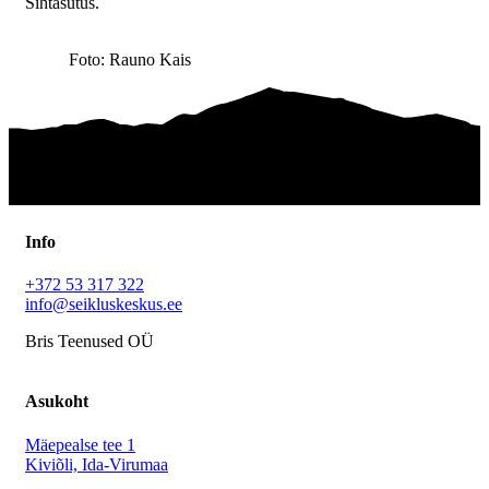
Sihtasutus.
Foto: Rauno Kais
Info
+372 53 317 322
info@seikluskeskus.ee
Bris Teenused OÜ
Asukoht
Mäepealse tee 1
Kiviõli, Ida-Virumaa