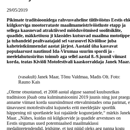
29/05/2019
Pikimate traditsioonidega rahvusvaheline tiitlivõistus Eestis eh
külgkorviga mootorrataste maailmameistrivõistluste etapp ja
sellega kaasnevad atraktiivsed mõõduvõtmised soolitsiklite,
quadide, mäkketõusu jt klassides kutsuvad maailma mototippe
ja tuhandeid pealtvaatajaid sel varasuvel Kiviõlisse juba
kaheteistkümnendat aastat järjest. Aastaid üha kasvavat
populaarsust nautinud Ida-Virumaa suurim spordi ja -
meelelahutusüritus toimub aga sellel aastal 8.-9.juunil viimast
korda, teatas Kiviõli Motofestivali kaaskorraldaja Janek Maar.
(vasakult) Janek Maar, Tõnu Valdmaa, Madis Olt. Foto:
Rauno Kais
„Oleme otsustanud, et 2008 aastal alguse saanud kuulsusrikas
traditsioon jõuab oma kulminatsioonini 2019 juunis ning just praeg
anname viimast korda suursündmust ettevalmistades oma parimat, e
tänavusest motofestivalist kujuneks eriti meeldejääv sportlik
häppening nii sportlastele kui rajaäärde kogunejatele,“ märkis Jane
Maar. „Nähes, kuidas nii külgkorvide ja quadide arvestuses on
Eestis sirgumas uued potentsiaalsed maailmaklassi
medalipretendendid, leidsime, et just nüüd oleks aeg panna kogu