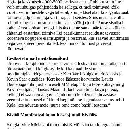
riigist ja keskmiselt 4000-5000 pealtvaatajat. „Publiku suurt huvi
võib muuhulgas põhjendada ka sellega, et meil toimuvad kõik
võistlused inimestele väga lähedal, kompaktsel alal, kus igaüks saa
toimuvat jälgida ninaga vastu rajaäärt seistes. Siinsamas mäe all 2
minuti kaugusel on suur telkimisala, söök ja jook. Pause sisuliselt
kahe päeva jooksul polegi. Lisaks oleme sama mäe teisele küljele
ehitanud aastaringi toimiva ligi paarikümnest seiklustegevusest
koosneva kogupere elamsupargi ja restorani, kus saavad sundimatul
aega veeta need pereliikmed, kes mürast, tolmust ja verest
tüdinevad.“
Eestlastel omad medalisoosikud
„Soovitan kõigil kindlasti meie viimast festivali nautima tulla, sest
üle aastate on nii külgkorvide kui ka quadide stardis
poodiumiplaanidega eestlased: Kert Varik külgkorvide klassis ja
Kevin Saar quadides. Kert koos lätlasest korvimehe Lauris
Daidersiga tulid just viimaselt MM-etapilt koju teise kohaga ning
Kevin võitjana,“ lausus Maar. „Julgelt võib tulla kogu perega,
kellelgi ei saa olema igav! Tujuloomiseks oleme kaheaastase
veenmise tulemusel rääkinud isegi nõusse legendaaarse ansambli
Kala, kes nõustus meie juures oma come back’i tegema.“
Kiviõli Motofestival toimub 8.-9.juunil Kiviõlis.
Külgkorvide MM-etapi toimumist Kiviõlis toetab Integratsiooni