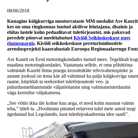
08/06/2018
Kunagine külgkorviga mootorrataste MM-medalist Are Kaurit
kes on oma ringkonnas tuntud aktiivse leiutajana, disainis ja
ehitas lastele kolm pedaalitavat tuletõrjeautot, mis pakuvad
peredele põnevat meelelahutust
Kiviõli Seikluskeskuse uues
elamuspargis
. Kiviõli seikluskeskuse pereturismitoodete
arendusprojekti kaasrahastab Euroopa Regionaalarengu Fond
Are Kaurit on Eesti motoringkondades tuntud mees. Tegelikult kog
maailma motoringkondades. Vaatamata sellele, et oma põhitööna
valmistab Kauriti firma praegu krossitsiklite rehvivahetuspinke ja
aastate jooksul on tema käe all valminud ka palju külgkorviga ratas
raame, kirjeldab ta seekordset tuletõrjeautode veo- ja
pidurdusmehhanismide väljatöötamist ning valmismeisterdamist
väga keerulise väljakutsena.
„See võttis ikka üle kolme kuu aega, et need kolm masinat valmis
teha,” ütleb ta. „Hoolimata piiratud eelarvest tulid meie autod isegi
ägedamad kui Legolandis, kust tuletõrjeakadeemia idee saadi”.