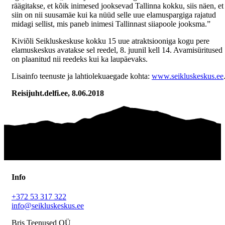
räägitakse, et kõik inimesed jooksevad Tallinna kokku, siis näen, et
siin on nii suusamäe kui ka nüüd selle uue elamuspargiga rajatud
midagi sellist, mis paneb inimesi Tallinnast siiapoole jooksma.”
Kiviõli Seikluskeskuse kokku 15 uue atraktsiooniga kogu pere
elamuskeskus avatakse sel reedel, 8. juunil kell 14. Avamisüritused
on plaanitud nii reedeks kui ka laupäevaks.
Lisainfo teenuste ja lahtiolekuaegade kohta:
www.seikluskeskus.ee
Reisijuht.delfi.ee, 8.06.2018
Info
+372 53 317 322
info@seikluskeskus.ee
Bris Teenused OÜ