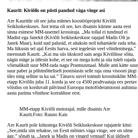
Kaurit: Kiviõlis on püsti pandud väga vinge asi
Are Kauritile oli see juba mitmes koostööprojekt Kiviõli
Seikluskeskuses. Just tema oli see, kes disainis kümne aasta eest
sinna esimese MM-tasemel krossiraja. „Ma tollal ei tundnud ei
Madist ega Janekit (Kiviõli Seikluskeskuse rajajad Madis Olt ja
Janek Maar), kuid nad palusid, et aitaksin neil tuhamäele rada teha.
Ma liikusin sel ajal Eestis harva, sest tegelesin veel võistlemisega,”
meenutab Kaurit. „Kui ma siis ükskord sain aega Kiviõlisse sõita,
nägin mäge ja ütlesin kohe, et see on mega koht ja siia tuleb rajada
võimalikult suur MM-rada nagu Prantsusmaal. Mulle anti kätte suur
suur paber ja põhimõtteliselt joonistasin selle raja oma visooni järgi
üles ning selline ta ka sai.” Tänavu suvel toimub krossitsiklite MM-
etapp Kiviõlis juba 11. korda ja see ca 4500 pealtvaataja ees peetav
võistlus on korduvalt pälvinud Euroopa motoföderatsiooni auhinna
aasta parima võistluse korralduse eest.
MM-etapp Kiviõli motorajal, mille disainis Are
Kaurit.
Foto: Rauno Kais
Are Kaurit pole kiitustega Kiviõli Seikluskeskuse rajajatele kitsi:
„See,mida siin tehakse, on Eesti mõistes väga vinge, see on ulme
äge,” sõnab ta. „Janek ja Madis on vinged vennad! Kui üldiselt