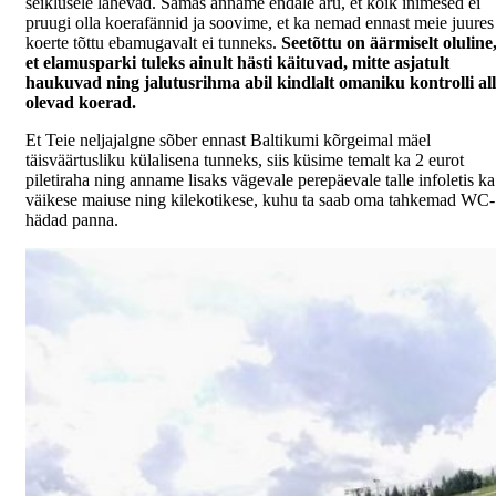
seiklusele lähevad. Samas anname endale aru, et kõik inimesed ei
pruugi olla koerafännid ja soovime, et ka nemad ennast meie juures
koerte tõttu ebamugavalt ei tunneks.
Seetõttu on äärmiselt oluline
et elamusparki tuleks ainult hästi käituvad, mitte asjatult
haukuvad ning jalutusrihma abil kindlalt omaniku kontrolli all
olevad koerad.
Et Teie neljajalgne sõber ennast Baltikumi kõrgeimal mäel
täisväärtusliku külalisena tunneks, siis küsime temalt ka 2 eurot
piletiraha ning anname lisaks vägevale perepäevale talle infoletis ka
väikese maiuse ning kilekotikese, kuhu ta saab oma tahkemad WC-
hädad panna.