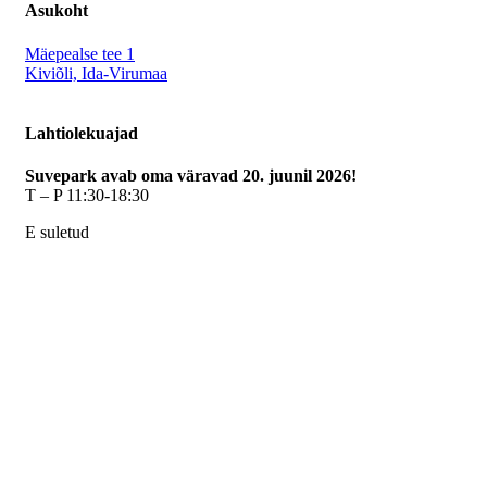
Asukoht
Mäepealse tee 1
Kiviõli, Ida-Virumaa
Lahtiolekuajad
Suvepark avab oma väravad 20. juunil 2026!
T – P 11:30-18:30
E suletud