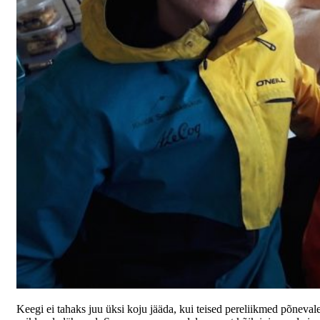
Keegi ei tahaks juu üksi koju jääda, kui teised pereliikmed põneval