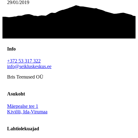
29/01/2019
Info
+372 53 317 322
info@seikluskeskus.ee
Bris Teenused OÜ
Asukoht
Mäepealse tee 1
Kiviõli, Ida-Virumaa
Lahtiolekuajad