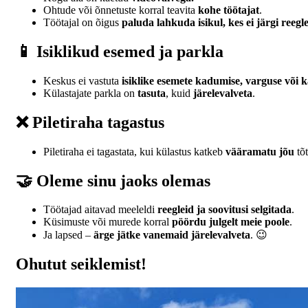
Ohtude või õnnetuste korral teavita
kohe töötajat
.
Töötajal on õigus
paluda lahkuda isikul, kes ei järgi reegl
📱 Isiklikud esemed ja parkla
Keskus ei vastuta
isiklike esemete kadumise, varguse või 
Külastajate parkla on
tasuta
, kuid
järelevalveta
.
❌ Piletiraha tagastus
Piletiraha ei tagastata, kui külastus katkeb
vääramatu jõu
tõt
🤝 Oleme sinu jaoks olemas
Töötajad aitavad meeleldi
reegleid ja soovitusi selgitada
.
Küsimuste või murede korral
pöördu julgelt meie poole
.
Ja lapsed –
ärge jätke vanemaid järelevalveta
. 😉
Ohutut seiklemist!