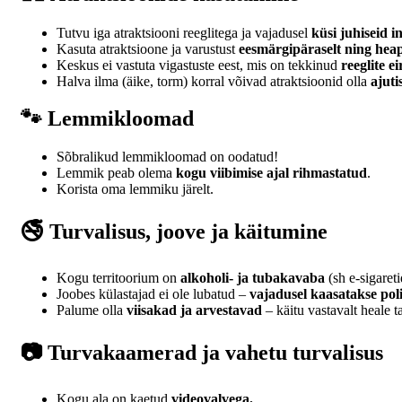
Tutvu iga atraktsiooni reeglitega ja vajadusel
küsi juhiseid i
Kasuta atraktsioone ja varustust
eesmärgipäraselt ning hea
Keskus ei vastuta vigastuste eest, mis on tekkinud
reeglite e
Halva ilma (äike, torm) korral võivad atraktsioonid olla
ajuti
🐾 Lemmikloomad
Sõbralikud lemmikloomad on oodatud!
Lemmik peab olema
kogu viibimise ajal rihmastatud
.
Korista oma lemmiku järelt.
🚭 Turvalisus, joove ja käitumine
Kogu territoorium on
alkoholi- ja tubakavaba
(sh e-sigareti
Joobes külastajad ei ole lubatud –
vajadusel kaasatakse poli
Palume olla
viisakad ja arvestavad
– käitu vastavalt heale t
📷 Turvakaamerad ja vahetu turvalisus
Kogu ala on kaetud
videovalvega.