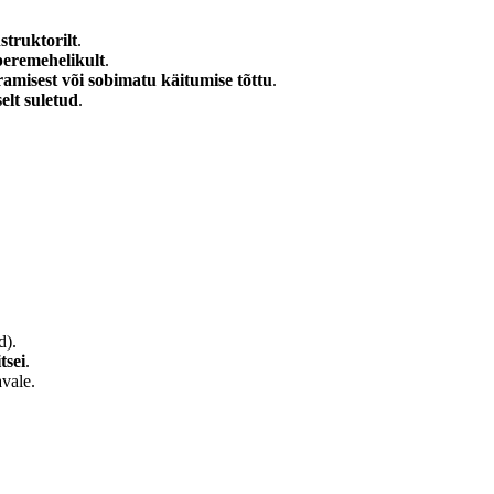
nstruktorilt
.
peremehelikult
.
iramisest või sobimatu käitumise tõttu
.
selt suletud
.
d).
tsei
.
avale.