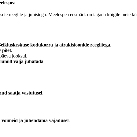
eelespea
sete reeglite ja juhistega. Meelespea eesmärk on tagada kõigile meie kü
Seikluskeskuse kodukorra ja atraktsioonide reeglitega
.
 pilet
.
 päeva jooksul.
riumilt välja juhatada
.
ud saatja vastutusel
.
 võimeid ja juhendama vajadusel
.