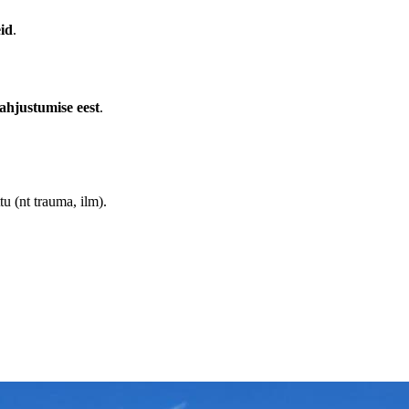
eid
.
kahjustumise eest
.
tu (nt trauma, ilm).