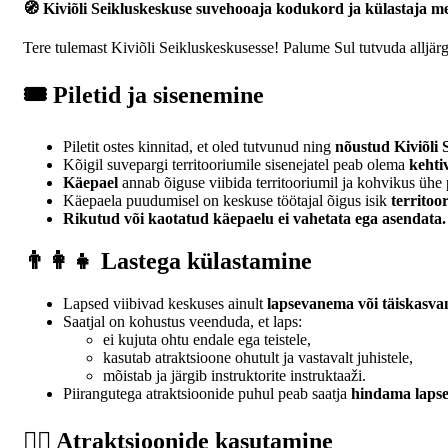
🧭 Kiviõli Seikluskeskuse suvehooaja kodukord ja külastaja m
Tere tulemast Kiviõli Seikluskeskusesse! Palume Sul tutvuda alljärg
🎟 Piletid ja sisenemine
Piletit ostes kinnitad, et oled tutvunud ning
nõustud Kiviõli 
Kõigil suvepargi territooriumile sisenejatel peab olema
kehtiv
Käepael
annab õiguse viibida territooriumil ja kohvikus ühe
Käepaela puudumisel on keskuse töötajal õigus isik
territoo
Rikutud või kaotatud käepaelu ei vahetata ega asendata.
👨‍👩‍👧 Lastega külastamine
Lapsed viibivad keskuses ainult
lapsevanema või täiskasvan
Saatjal on kohustus veenduda, et laps:
ei kujuta ohtu endale ega teistele,
kasutab atraktsioone ohutult ja vastavalt juhistele,
mõistab ja järgib instruktorite instruktaaži.
Piirangutega atraktsioonide puhul peab saatja
hindama lapse
🧗‍♀️ Atraktsioonide kasutamine